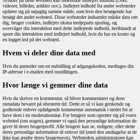
Artikler på dette websted kan indeholde indlejret indhold (f.eks.
videoer, billeder, artikler osv.). Indlejret indhold fra andre websteder
opfører sig på nøjagtig samme måde, som hvis den besøgende har
besøgt det andet websted.
Disse websteder indsamler måske data om
dig, bruger cookies, indlejrer ekstra tredjeparts sporing, og
overvåger din interaktion med dette indlejrede indhold, heriblandt at
spore din interaktion med indlejret indhold, hvis du har en konto og
en logget ind på det websted.
Hvem vi deler dine data med
Hvis du anmoder om en nulstilling af adgangskoden, medtages din
IP-adresse i e-mailen med nustillingen.
Hvor længe vi gemmer dine data
Hvis du skriver en kommentar, så bliver kommentarer og dens
metadata bevaret på ubestemt tid. Dette er så vi kan genkende og
godkende enhver opfølgende kommentar automatisk i stedet for at
have dem i en moderationskø.
For brugere som opretter sig på vores
websted (om nogen), gemmer vi også den personlige information de
giver til deres brugerprofil. Alle brugere kan se, redigere, eller slette
deres personlige information til enhver tid (med den undtagelse at de
ikke kan ændre deres brugernavn). Webstedets administratorer kan