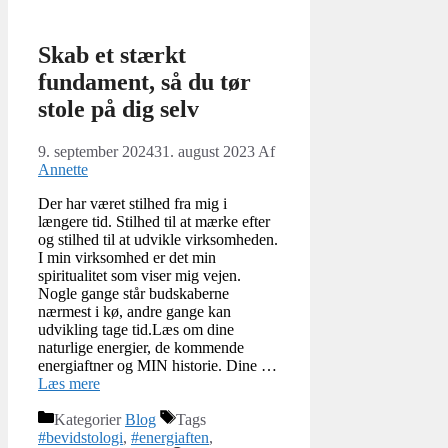
Skab et stærkt
fundament, så du tør
stole på dig selv
9. september 2024
31. august 2023
Af
Annette
Der har været stilhed fra mig i
længere tid. Stilhed til at mærke efter
og stilhed til at udvikle virksomheden.
I min virksomhed er det min
spiritualitet som viser mig vejen.
Nogle gange står budskaberne
nærmest i kø, andre gange kan
udvikling tage tid.Læs om dine
naturlige energier, de kommende
energiaftner og MIN historie. Dine …
Læs mere
Kategorier
Blog
Tags
#bevidstologi
,
#energiaften
,